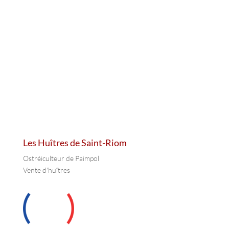
Commandez vos huîtres en
ligne !
Livraison à domicile
Commander
Les Huîtres de Saint-Riom
Ostréiculteur de Paimpol
Vente d'huîtres